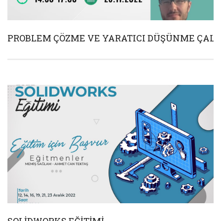
PROBLEM ÇÖZME VE YARATICI DÜŞÜNME ÇALI